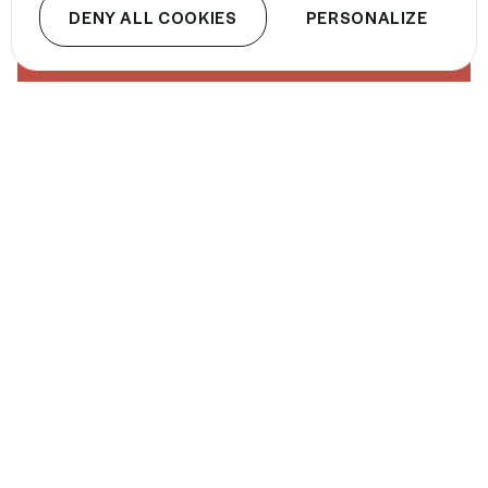
EN SAVOIR PLUS
DENY ALL COOKIES
PERSONALIZE
Manager à distance
Quel est le
management le plus approprié
pour
animer les équipes en distantiel et
maintenir la