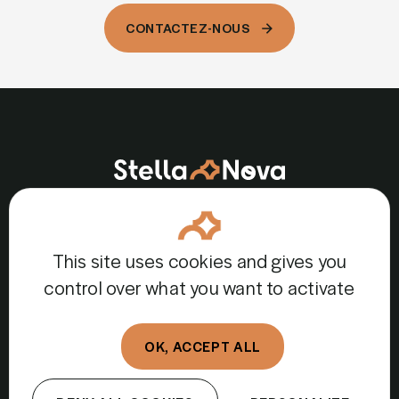
CONTACTEZ-NOUS
CONTACTEZ-NOUS
Rendez-vous sur LinkedIn :
This site uses cookies and gives you
control over what you want to activate
Mentions légales
OK, ACCEPT ALL
Politique de confidentialité
Gestion des cookies