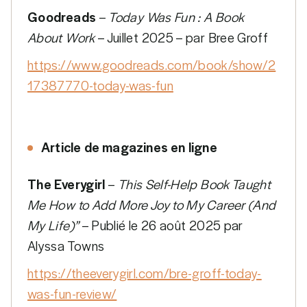
Goodreads
–
Today Was Fun : A Book
About Work
– Juillet 2025 – par Bree Groff
https://www.goodreads.com/book/show/2
17387770-today-was-fun
Article de magazines en ligne
The Everygirl
–
This Self-Help Book Taught
Me How to Add More Joy to My Career (And
My Life)”
– Publié le 26 août 2025 par
Alyssa Towns
https://theeverygirl.com/bre-groff-today-
was-fun-review/